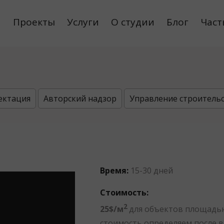
Проекты
Услуги
О студии
Блог
Част
ектация
Авторский надзор
Управление строитель
Время:
15-30 дней
Стоимость:
2
25$/м
для объектов площадью
стоимость определяем после в