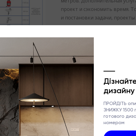
метров. Дополнительная услуг
проект и сэкономить время. Т
и постановки задачи, проект
рассчитываются с пониженны
Результат:
АЛЬБОМ КОМПЛЕКТАЦИИ С А
РЕКОМЕНДОВАННЫМИ ПОДРЯ
ПРОЕКТА ВКЛЮЧАЕТ:
СВЕТИЛЬНИКИ
МЕБЕЛЬ ФАБРИЧНУЮ И НА 
САНТЕХНИКУ
БЫТОВУЮ ТЕХНИКУ
АКУСТИКУ
КОНДИЦИОНИРОВАНИЕ
ОТДЕЛОЧНЫЕ МАТЕРИАЛЫ
ДЕКОР