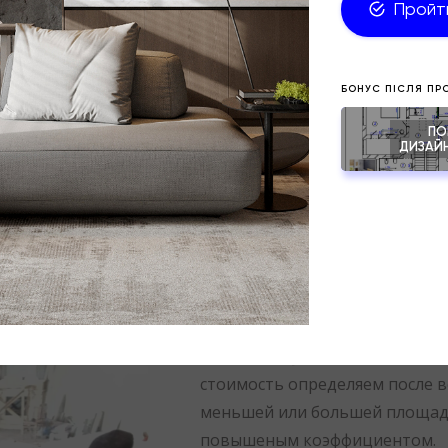
ИНДИВИДУАЛЬНЫЕ ИЗДЕЛИ
Примеры проектов:
Spacious house
Modern jungles
Время:
6-12 месяцев
Стоимость:
300$/месяц
для объектов пло
стоимость определяем после в
меньшей или большей площад
повышеным коэффициентом.